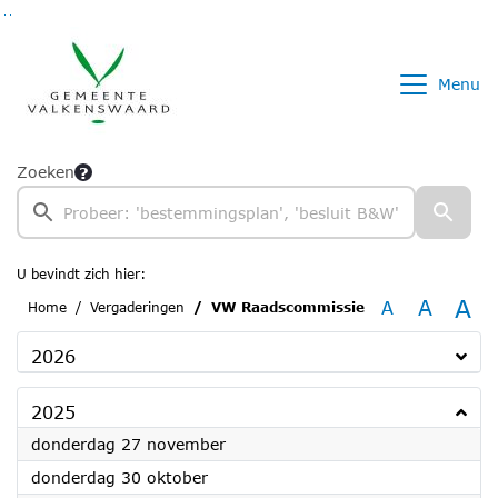
Ga naar de inhoud van deze pagina
Ga naar het zoeken
Ga naar het menu
Menu
Zoeken
U bevindt zich hier:
A
A
A
Home
Vergaderingen
VW Raadscommissie
2026
2025
2025
donderdag 27 november
2025
donderdag 30 oktober