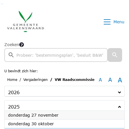
Ga naar de inhoud van deze pagina
Ga naar het zoeken
Ga naar het menu
Menu
Zoeken
U bevindt zich hier:
A
A
A
Home
Vergaderingen
VW Raadscommissie
2026
2025
2025
donderdag 27 november
2025
donderdag 30 oktober