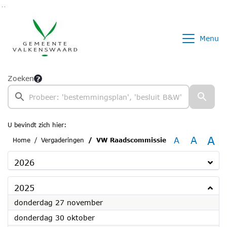
Ga naar de inhoud van deze pagina
Ga naar het zoeken
Ga naar het menu
Menu
Zoeken
U bevindt zich hier:
A
A
A
Home
Vergaderingen
VW Raadscommissie
2026
2025
2025
donderdag 27 november
2025
donderdag 30 oktober