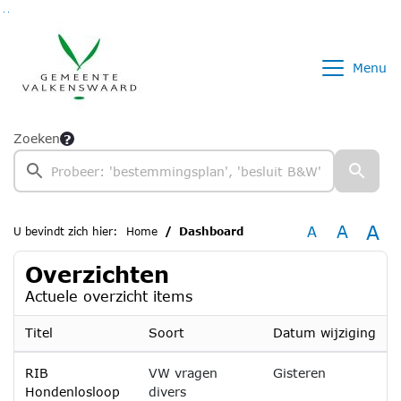
Ga naar de inhoud van deze pagina
Ga naar het zoeken
Ga naar het menu
Menu
Zoeken
A
A
A
U bevindt zich hier:
Home
Dashboard
Overzichten
Actuele overzicht items
Titel
Soort
Datum wijziging
RIB
VW vragen
Gisteren
Hondenlosloop
divers