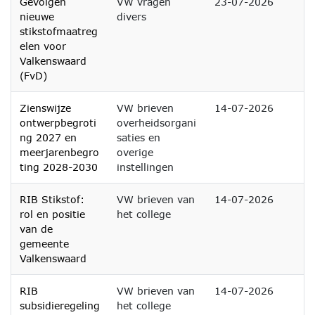
Gevolgen
VW vragen
23-07-2026
nieuwe
divers
stikstofmaatreg
elen voor
Valkenswaard
(FvD)
Zienswijze
VW brieven
14-07-2026
ontwerpbegroti
overheidsorgani
ng 2027 en
saties en
meerjarenbegro
overige
ting 2028-2030
instellingen
RIB Stikstof:
VW brieven van
14-07-2026
rol en positie
het college
van de
gemeente
Valkenswaard
RIB
VW brieven van
14-07-2026
subsidieregeling
het college