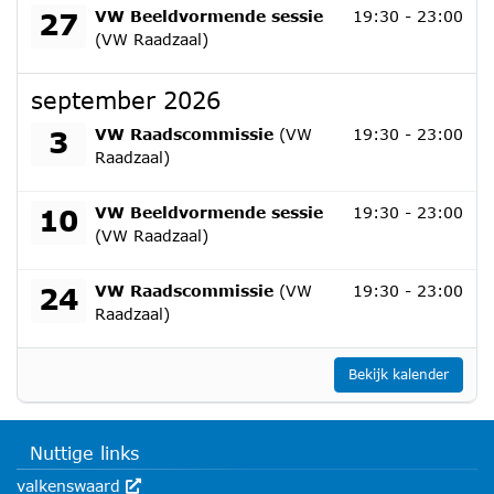
donderdag 27 augustus 2026
27
VW Beeldvormende sessie
19:30 - 23:00
(VW Raadzaal)
september 2026
donderdag 3 september 2026
3
VW Raadscommissie
(VW
19:30 - 23:00
Raadzaal)
donderdag 10 september 2026
10
VW Beeldvormende sessie
19:30 - 23:00
(VW Raadzaal)
donderdag 24 september 2026
24
VW Raadscommissie
(VW
19:30 - 23:00
Raadzaal)
Bekijk kalender
Nuttige links
valkenswaard
Deze link wordt in een nieuw venster geopend