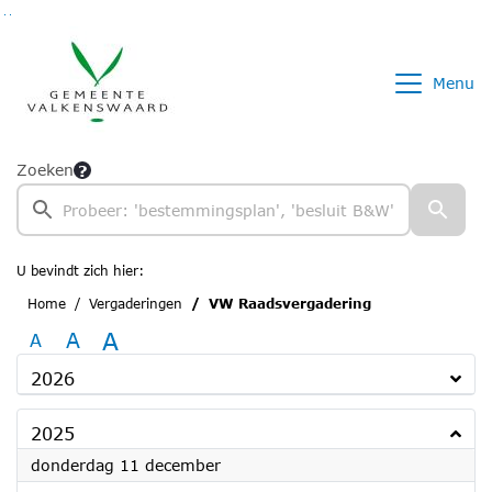
Ga naar de inhoud van deze pagina
Ga naar het zoeken
Ga naar het menu
Menu
Zoeken
U bevindt zich hier:
Home
Vergaderingen
VW Raadsvergadering
A
A
A
2026
2025
2025
donderdag 11 december