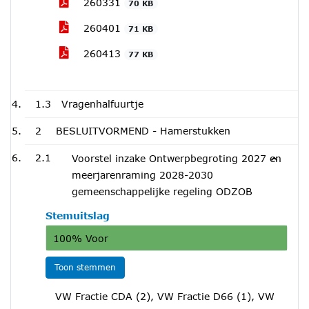
260331
70 KB
260401
71 KB
260413
77 KB
1.3
Vragenhalfuurtje
2
BESLUITVORMEND - Hamerstukken
2.1
Voorstel inzake Ontwerpbegroting 2027 en
meerjarenraming 2028-2030
gemeenschappelijke regeling ODZOB
Stemuitslag
100% Voor
Toon stemmen
VW Fractie CDA (2), VW Fractie D66 (1), VW