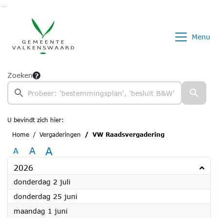
Ga naar de inhoud van deze pagina
Ga naar het zoeken
Ga naar het menu
Menu
Zoeken
U bevindt zich hier:
Home
Vergaderingen
VW Raadsvergadering
A
A
A
2026
2026
donderdag 2 juli
2026
donderdag 25 juni
2026
maandag 1 juni