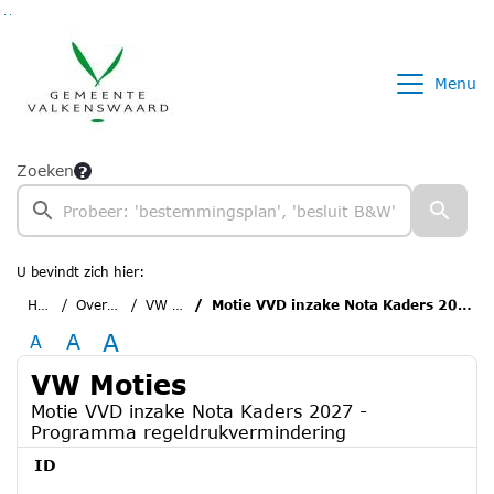
Ga naar de inhoud van deze pagina
Ga naar het zoeken
Ga naar het menu
Menu
Zoeken
U bevindt zich hier:
Home
Overzichten
VW Moties
Motie VVD inzake Nota Kaders 2027 - Programma regeldrukvermindering
A
A
A
VW Moties
Motie VVD inzake Nota Kaders 2027 -
Programma regeldrukvermindering
ID