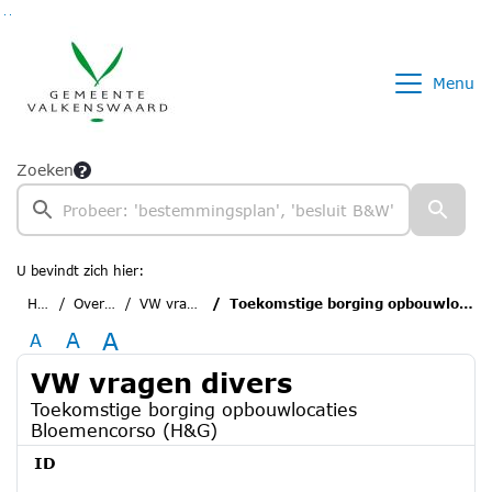
Ga naar de inhoud van deze pagina
Ga naar het zoeken
Ga naar het menu
Menu
Zoeken
U bevindt zich hier:
Home
Overzichten
VW vragen divers
Toekomstige borging opbouwlocaties Bloemencorso (H&G)
A
A
A
VW vragen divers
Toekomstige borging opbouwlocaties
Bloemencorso (H&G)
ID