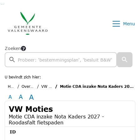
Ga naar de inhoud van deze pagina
Ga naar het zoeken
Ga naar het menu
Menu
Zoeken
U bevindt zich hier:
Home
Overzichten
VW Moties
Motie CDA inzake Nota Kaders 2027 - Roodasfalt fietspaden
A
A
A
VW Moties
Motie CDA inzake Nota Kaders 2027 -
Roodasfalt fietspaden
ID