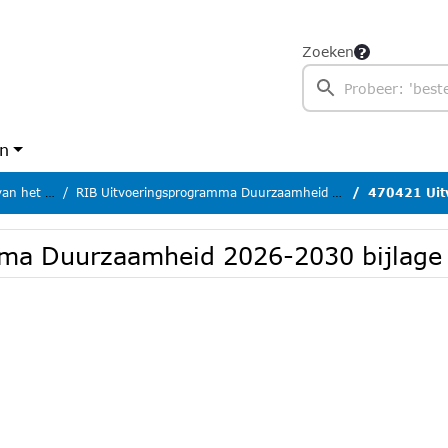
Zoeken
en
et college
RIB Uitvoeringsprogramma Duurzaamheid 2026-2030
470421 Uitvoeri
ama Duurzaamheid 2026-2030 bijlage