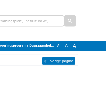
A
A
A
ngsprograma Duurzaamheid 2026-2030 bijlage
Vorige pagina