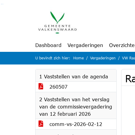
Ga naar de inhoud van deze pagina
Ga naar het zoeken
Ga naar het menu
Dashboard
Vergaderingen
Overzicht
U bevindt zich hier:
Home
Vergaderingen
VW Raa
R
1 Vaststellen van de agenda
260507
2 Vaststellen van het verslag
van de commissievergadering
van 12 februari 2026
comm-vs-2026-02-12