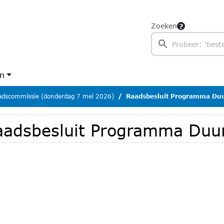
Zoeken
en
dscommissie (donderdag 7 mei 2026)
Raadsbesluit Programma Du
aadsbesluit Programma Duu