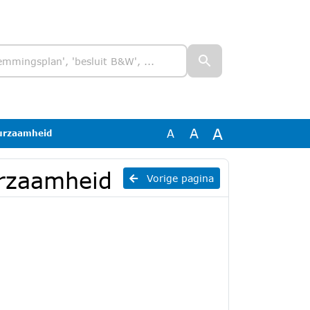
A
A
A
urzaamheid
rzaamheid
Vorige pagina