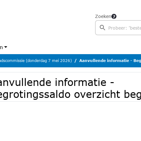
Zoeken
en
dscommissie (donderdag 7 mei 2026)
Aanvullende informatie - Begrotingssal
anvullende informatie -
egrotingssaldo overzicht be