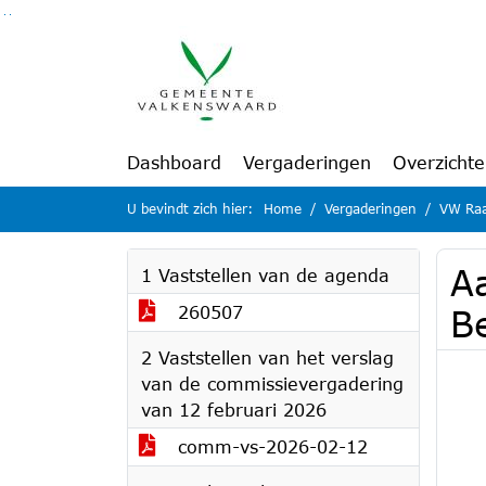
Ga naar de inhoud van deze pagina
Ga naar het zoeken
Ga naar het menu
Dashboard
Vergaderingen
Overzicht
U bevindt zich hier:
Home
Vergaderingen
VW Raa
A
1 Vaststellen van de agenda
260507
B
2 Vaststellen van het verslag
van de commissievergadering
van 12 februari 2026
comm-vs-2026-02-12