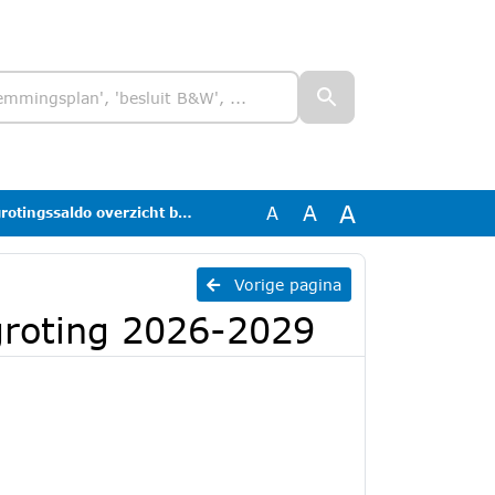
A
A
A
do overzicht begroting 2026-2029
Vorige pagina
groting 2026-2029