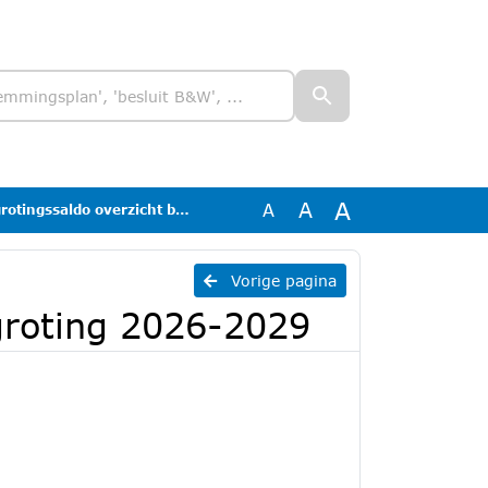
A
A
A
do overzicht begroting 2026-2029
Vorige pagina
groting 2026-2029