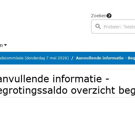
Zoeken
en
dscommissie (donderdag 7 mei 2026)
Aanvullende informatie - Begrotingssal
anvullende informatie -
egrotingssaldo overzicht be