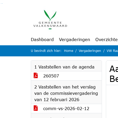
Ga naar de inhoud van deze pagina
Ga naar het zoeken
Ga naar het menu
Dashboard
Vergaderingen
Overzicht
U bevindt zich hier:
Home
Vergaderingen
VW Raa
A
1 Vaststellen van de agenda
260507
B
2 Vaststellen van het verslag
van de commissievergadering
van 12 februari 2026
comm-vs-2026-02-12