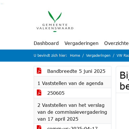
Ga naar de inhoud van deze pagina
Ga naar het zoeken
Ga naar het menu
Dashboard
Vergaderingen
Overzicht
U bevindt zich hier:
Home
Vergaderingen
VW Raa
Bandbreedte 5 juni 2025
Bi
1 Vaststellen van de agenda
b
250605
2 Vaststellen van het verslag
van de commissievergadering
van 17 april 2025
comm-vs-2025-04-17