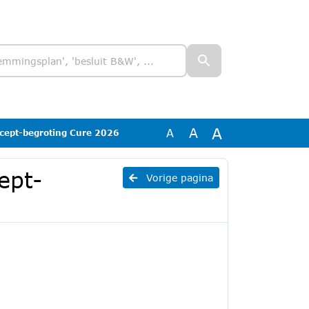
A
A
A
ncept-begroting Cure 2026
ept-
Vorige pagina