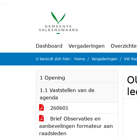
Ga naar de inhoud van deze pagina
Ga naar het zoeken
Ga naar het menu
Dashboard
Vergaderingen
Overzicht
U bevindt zich hier:
Home
Vergaderingen
VW Raa
O
1 Opening
le
1.1 Vaststellen van de
agenda
260601
Brief Observaties en
aanbevelingen formateur aan
raadsleden