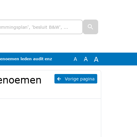
A
A
A
enoemen leden audit enz
Benoemen
Vorige pagina