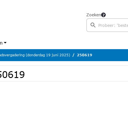
Zoeken
en
dsvergadering (donderdag 19 juni 2025)
250619
50619