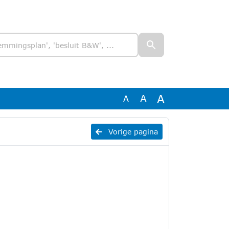
A
A
A
Vorige pagina