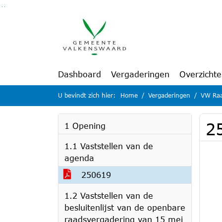
Ga naar de inhoud van deze pagina
Ga naar het zoeken
Ga naar het menu
Dashboard
Vergaderingen
Overzicht
U bevindt zich hier:
Home
Vergaderingen
VW Raa
2
1 Opening
1.1 Vaststellen van de
agenda
250619
1.2 Vaststellen van de
besluitenlijst van de openbare
raadsvergadering van 15 mei